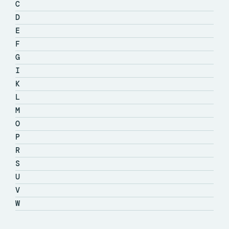
C
D
E
F
G
I
K
L
M
O
P
R
S
U
V
W