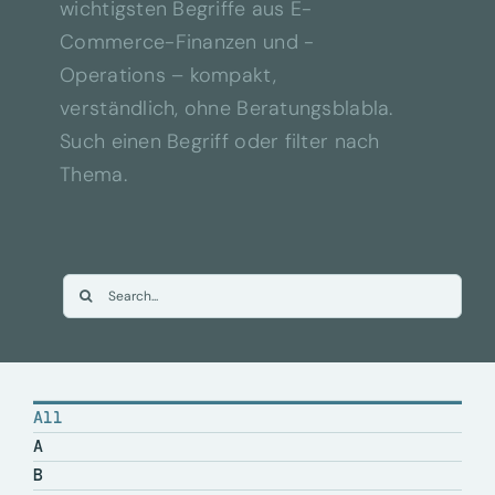
wichtigsten Begriffe aus E-
Commerce-Finanzen und -
Operations – kompakt,
verständlich, ohne Beratungsblabla.
Such einen Begriff oder filter nach
Thema.
Suche
nach:
All
A
B