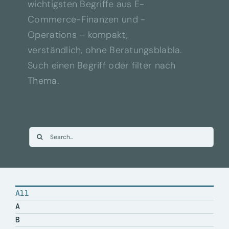
wichtigsten Begriffe aus E-
Commerce-Finanzen und -
Operations – kompakt,
verständlich, ohne Beratungsblabla.
Such einen Begriff oder filter nach
Thema.
Suche
nach:
All
A
B