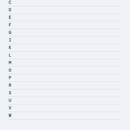
C
D
E
F
G
I
K
L
M
O
P
R
S
U
V
W