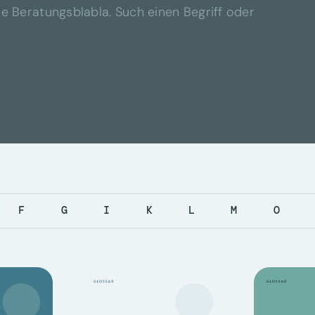
e Beratungsblabla. Such einen Begriff oder
F
G
I
K
L
M
O