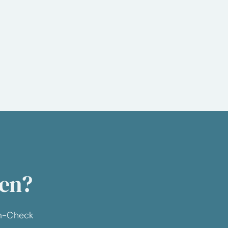
len?
om-Check