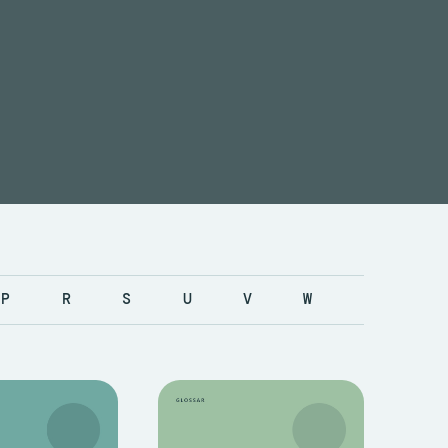
P
R
S
U
V
W