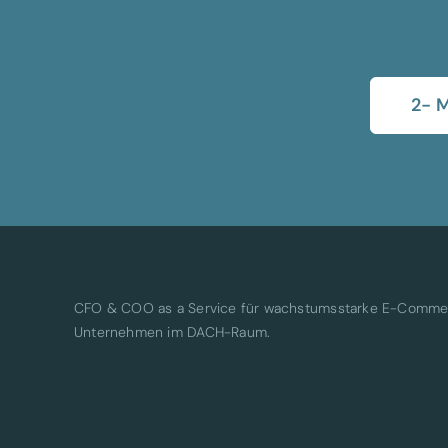
2- 
CFO & COO as a Service für wachstumsstarke E-Comme
Unternehmen im DACH-Raum.