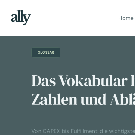
Zum
Inhalt
Home
springen
GLOSSAR
Das Vokabular 
Zahlen und Abl
Von CAPEX bis Fulfillment: die wichtig