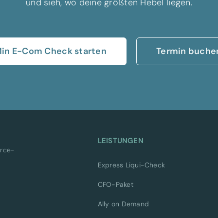
und sieh, wo deine größten Hebel liegen.
Min E-Com Check starten
Termin buche
LEISTUNGEN
rce-
Express Liqui-Check
CFO-Paket
Ally on Demand