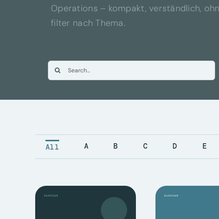
Operations – kompakt, verständlich, ohn
filter nach Thema.
Suche
nach:
A
B
C
D
E
All