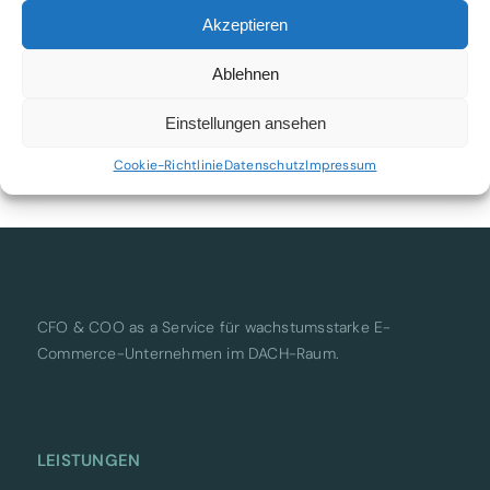
Akzeptieren
Die Marge – auch Gewinnspanne genannt –
bezeichnet die Differenz [...]
Ablehnen
Einstellungen ansehen
Cookie-Richtlinie
Datenschutz
Impressum
CFO & COO as a Service für wachstumsstarke E-
Commerce-Unternehmen im DACH-Raum.
LEISTUNGEN