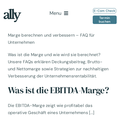
Zum
Inhalt
E-Com Check
Menu
springen
Termin
buchen
Home
Marge berechnen und verbessern – FAQ für
Leistungen
Unternehmen
Team
Was ist die Marge und wie wird sie berechnet?
Insights
Unsere FAQs erklären Deckungsbeitrag, Brutto-
Kontakt
und Nettomarge sowie Strategien zur nachhaltigen
Verbesserung der Unternehmensrentabilität.
Was ist die EBITDA-Marge?
Die EBITDA-Marge zeigt wie profitabel das
operative Geschäft eines Unternehmens [...]