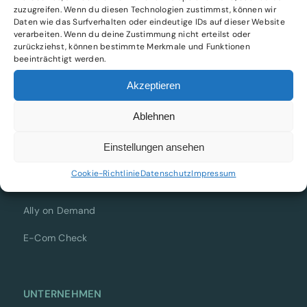
zuzugreifen. Wenn du diesen Technologien zustimmst, können wir
Daten wie das Surfverhalten oder eindeutige IDs auf dieser Website
verarbeiten. Wenn du deine Zustimmung nicht erteilst oder
CFO & COO as a Service für wachstumsstarke E-
zurückziehst, können bestimmte Merkmale und Funktionen
Commerce-Unternehmen im DACH-Raum.
beeinträchtigt werden.
Akzeptieren
Ablehnen
LEISTUNGEN
Einstellungen ansehen
Express Liqui-Check
Cookie-Richtlinie
Datenschutz
Impressum
CFO-Paket
Ally on Demand
E-Com Check
UNTERNEHMEN