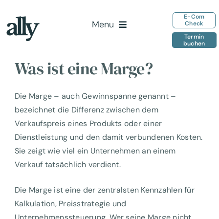
Zum
E-Com
Inhalt
Menu
Check
springen
Termin
buchen
Home
Was ist eine Marge?
Leistungen
Team
Die Marge – auch Gewinnspanne genannt –
Insights
bezeichnet die Differenz zwischen dem
Verkaufspreis eines Produkts oder einer
Kontakt
Dienstleistung und den damit verbundenen Kosten.
Sie zeigt wie viel ein Unternehmen an einem
Verkauf tatsächlich verdient.
Die Marge ist eine der zentralsten Kennzahlen für
Kalkulation, Preisstrategie und
Unternehmenssteuerung. Wer seine Marge nicht