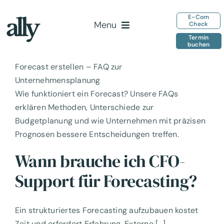
Zum
E-Com
Inhalt
Menu
Check
springen
Termin
buchen
Home
Forecast erstellen – FAQ zur
Leistungen
Unternehmensplanung
Team
Wie funktioniert ein Forecast? Unsere FAQs
erklären Methoden, Unterschiede zur
Insights
Budgetplanung und wie Unternehmen mit präzisen
Kontakt
Prognosen bessere Entscheidungen treffen.
Wann brauche ich CFO-
Support für Forecasting?
Ein strukturiertes Forecasting aufzubauen kostet
Zeit und erfordert Erfahrung. Externe [...]