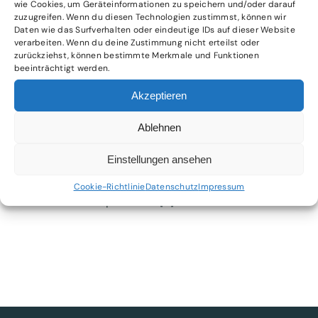
wie Cookies, um Geräteinformationen zu speichern und/oder darauf
zuzugreifen. Wenn du diesen Technologien zustimmst, können wir
Daten wie das Surfverhalten oder eindeutige IDs auf dieser Website
Budget und Forecast werden oft verwechselt – sie
verarbeiten. Wenn du deine Zustimmung nicht erteilst oder
erfüllen aber [...]
zurückziehst, können bestimmte Merkmale und Funktionen
beeinträchtigt werden.
Akzeptieren
Ablehnen
Was ist ein Forecast?
Einstellungen ansehen
Ein Forecast (deutsch: Prognose) ist ein zentrales
Cookie-Richtlinie
Datenschutz
Impressum
Instrument im operativen [...]