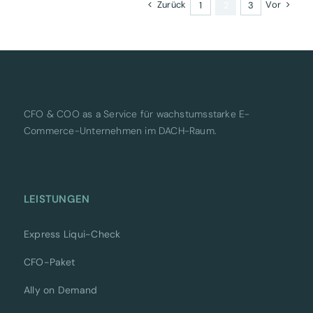
Zurück
Vor
1
2
3
CFO & COO as a Service für wachstumsstarke E-
Commerce-Unternehmen im DACH-Raum.
LEISTUNGEN
Express Liqui-Check
CFO-Paket
Ally on Demand