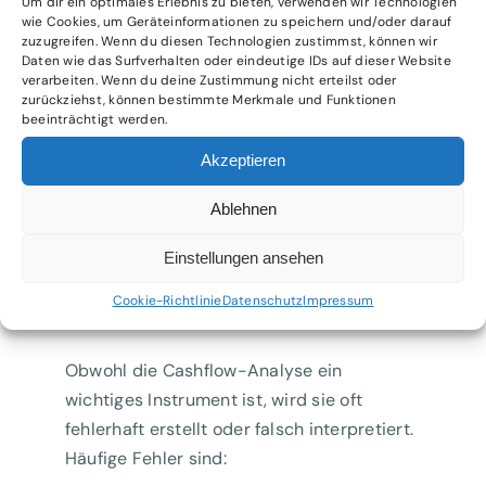
Um dir ein optimales Erlebnis zu bieten, verwenden wir Technologien
Verbindlichkeiten nehmen zu.
wie Cookies, um Geräteinformationen zu speichern und/oder darauf
zuzugreifen. Wenn du diesen Technologien zustimmst, können wir
Daten wie das Surfverhalten oder eindeutige IDs auf dieser Website
Um frühzeitig günstige oder ungünstige
verarbeiten. Wenn du deine Zustimmung nicht erteilst oder
Entwicklungen zu erkennen, solltest du
zurückziehst, können bestimmte Merkmale und Funktionen
beeinträchtigt werden.
Kennzahlen wie
Days Sales Outstanding
(DSO)
und
Days Payable Outstanding
Akzeptieren
(DPO)
regelmäßig überwachen.
Ablehnen
Häufige Fehler und
Einstellungen ansehen
Lehren aus der Praxis
Cookie-Richtlinie
Datenschutz
Impressum
Obwohl die Cashflow-Analyse ein
wichtiges Instrument ist, wird sie oft
fehlerhaft erstellt oder falsch interpretiert.
Häufige Fehler sind: