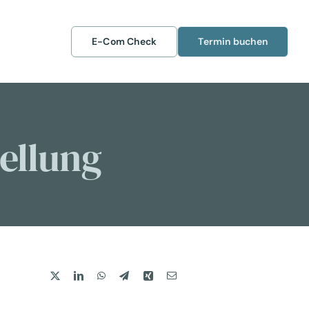
E-Com Check
Termin buchen
ellung