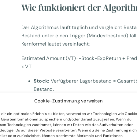
Wie funktioniert der Algorit
Der Algorithmus läuft täglich und vergleicht Best
Bestand unter einen Trigger (Mindestbestand) fäl
Kernformel lautet vereinfacht:
Estimated Amount (VT)=−Stock−ExpReturn + Predi
x VT
Stock:
Verfügbarer Lagerbestand = Gesamtb
Bestand.
Expected Returns:
Gewichtete Retourenprog
Cookie-Zustimmung verwalten
Tage.
Demand-Based Sales Prediction:
Die vorh
dir ein optimales Erlebnis zu bieten, verwenden wir Technologien wie Cookie
Geräteinformationen zu speichern und/oder darauf zuzugreifen. Wenn du
Datenqualität (siehe unten).
sen Technologien zustimmst, können wir Daten wie das Surfverhalten oder
VT (Vorhaltezeit):
Die Anzahl der Tage, für 
deutige IDs auf dieser Website verarbeiten. Wenn du deine Zustimmung nich
eilst oder zurückziehst, können bestimmte Merkmale und Funktionen