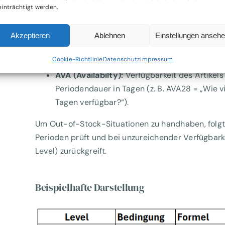
inträchtigt werden.
Der zentrale Teil ist die Demand-Based Sales Predi
SPDA (Sales per Day Available):
Verkaufszah
Akzeptieren
Ablehnen
Einstellungen anseh
SPDA28 = „Wie viele Verkäufe hatten wir pro 
Cookie-Richtlinie
Datenschutz
Impressum
verfügbar war?“).
AVA (Availabilty):
Verfügbarkeit des Artikels
Periodendauer in Tagen (z. B. AVA28 = „Wie vi
Tagen verfügbar?“).
Um Out-of-Stock-Situationen zu handhaben, folgt e
Perioden prüft und bei unzureichender Verfügbark
Level) zurückgreift.
Beispielhafte Darstellung