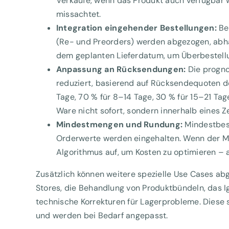
Verkäufe, wenn das Produkt auch verfügbar war
missachtet.
Integration eingehender Bestellungen:
Be
(Re- und Preorders) werden abgezogen, abhän
dem geplanten Lieferdatum, um Überbestellu
Anpassung an Rücksendungen:
Die progno
reduziert, basierend auf Rücksendequoten der
Tage, 70 % für 8–14 Tage, 30 % für 15–21 Tag
Ware nicht sofort, sondern innerhalb eines Z
Mindestmengen und Rundung:
Mindestbes
Orderwerte werden eingehalten. Wenn der Min
Algorithmus auf, um Kosten zu optimieren – a
Zusätzlich können weitere spezielle Use Cases ab
Stores, die Behandlung von Produktbündeln, das Ig
technische Korrekturen für Lagerprobleme. Diese s
und werden bei Bedarf angepasst.