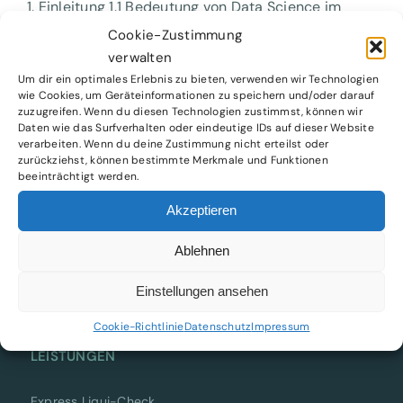
1. Einleitung 1.1 Bedeutung von Data Science im
digitalen Zeitalter [...]
Cookie-Zustimmung
verwalten
Um dir ein optimales Erlebnis zu bieten, verwenden wir Technologien
wie Cookies, um Geräteinformationen zu speichern und/oder darauf
zuzugreifen. Wenn du diesen Technologien zustimmst, können wir
Daten wie das Surfverhalten oder eindeutige IDs auf dieser Website
verarbeiten. Wenn du deine Zustimmung nicht erteilst oder
zurückziehst, können bestimmte Merkmale und Funktionen
beeinträchtigt werden.
Akzeptieren
CFO & COO as a Service für wachstumsstarke E-
Ablehnen
Commerce-Unternehmen im DACH-Raum.
Einstellungen ansehen
Cookie-Richtlinie
Datenschutz
Impressum
LEISTUNGEN
Express Liqui-Check