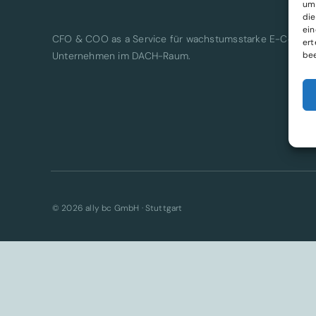
um 
die
ein
CFO & COO as a Service für wachstumsstarke E-Comme
ert
Unternehmen im DACH-Raum.
bee
© 2026 ally bc GmbH · Stuttgart