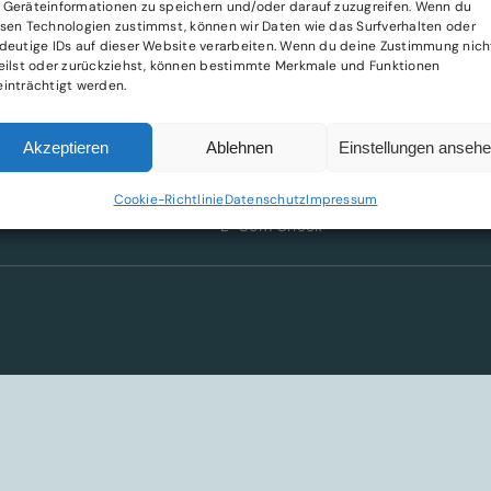
Geräteinformationen zu speichern und/oder darauf zuzugreifen. Wenn du
sen Technologien zustimmst, können wir Daten wie das Surfverhalten oder
LEISTUNGEN
deutige IDs auf dieser Website verarbeiten. Wenn du deine Zustimmung nich
rce-
eilst oder zurückziehst, können bestimmte Merkmale und Funktionen
inträchtigt werden.
Express Liqui-Check
CFO-Paket
Akzeptieren
Ablehnen
Einstellungen anseh
Ally on Demand
Cookie-Richtlinie
Datenschutz
Impressum
E-Com Check
0
0