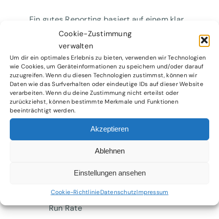
Ein gutes Reporting basiert auf einem klar
definierten Prozess und einer
Cookie-Zustimmung
strukturierten, zielgruppenorientierten
verwalten
Um dir ein optimales Erlebnis zu bieten, verwenden wir Technologien
Darstellung der Inhalte.
wie Cookies, um Geräteinformationen zu speichern und/oder darauf
zuzugreifen. Wenn du diesen Technologien zustimmst, können wir
Inhalte
Daten wie das Surfverhalten oder eindeutige IDs auf dieser Website
verarbeiten. Wenn du deine Zustimmung nicht erteilst oder
zurückziehst, können bestimmte Merkmale und Funktionen
Die Inhalte richten sich nach dem
beeinträchtigt werden.
Geschäftsmodell, Unternehmenszielen und
Akzeptieren
Zielgruppen. Typische Themenfelder sind:
Ablehnen
Profitabilität
: Ergebnisentwicklung,
Deckungsbeiträge
Einstellungen ansehen
Cookie-Richtlinie
Datenschutz
Impressum
Liquidität
: Cashflow, Working Capital,
Run Rate