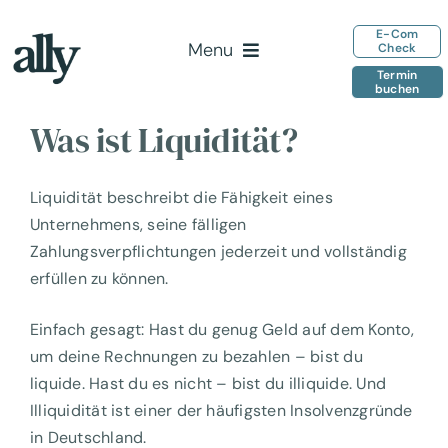
Zum
E-Com
Inhalt
Menu
Check
springen
Termin
buchen
Home
Was ist Liquidität?
Leistungen
Team
Liquidität beschreibt die Fähigkeit eines
Insights
Unternehmens, seine fälligen
Zahlungsverpflichtungen jederzeit und vollständig
Kontakt
erfüllen zu können.
Einfach gesagt: Hast du genug Geld auf dem Konto,
um deine Rechnungen zu bezahlen – bist du
liquide. Hast du es nicht – bist du illiquide. Und
Illiquidität ist einer der häufigsten Insolvenzgründe
in Deutschland.