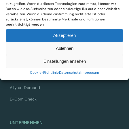
zuzugreifen. Wenn du diesen Technologien zustimmst, können wir
Daten wie das Surfverhalten oder eindeutige IDs auf dieser Website
verarbeiten. Wenn du deine Zustimmung nicht erteilst oder
CFO & COO as a Service für wachstumsstarke E-
zurückziehst, können bestimmte Merkmale und Funktionen
Commerce-Unternehmen im DACH-Raum.
beeinträchtigt werden.
Akzeptieren
Ablehnen
LEISTUNGEN
Einstellungen ansehen
Express Liqui-Check
Cookie-Richtlinie
Datenschutz
Impressum
CFO-Paket
Ally on Demand
E-Com Check
UNTERNEHMEN