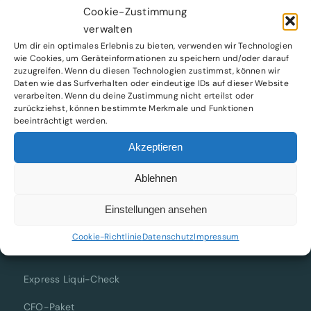
und dein Wachstum.
Cookie-Zustimmung
verwalten
Um dir ein optimales Erlebnis zu bieten, verwenden wir Technologien
wie Cookies, um Geräteinformationen zu speichern und/oder darauf
zuzugreifen. Wenn du diesen Technologien zustimmst, können wir
Daten wie das Surfverhalten oder eindeutige IDs auf dieser Website
verarbeiten. Wenn du deine Zustimmung nicht erteilst oder
zurückziehst, können bestimmte Merkmale und Funktionen
beeinträchtigt werden.
Akzeptieren
CFO & COO as a Service für wachstumsstarke E-
Commerce-Unternehmen im DACH-Raum.
Ablehnen
Einstellungen ansehen
Cookie-Richtlinie
Datenschutz
Impressum
LEISTUNGEN
Express Liqui-Check
CFO-Paket