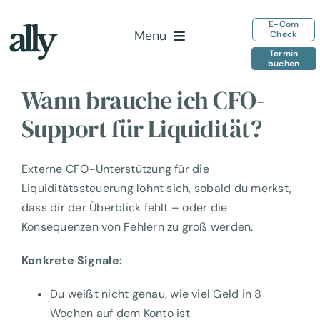
Zum
E-Com
Inhalt
Menu
Check
springen
Termin
buchen
Home
Wann brauche ich CFO-
Leistungen
Support für Liquidität?
Team
Insights
Externe CFO-Unterstützung für die
Kontakt
Liquiditätssteuerung lohnt sich, sobald du merkst,
dass dir der Überblick fehlt – oder die
Konsequenzen von Fehlern zu groß werden.
Konkrete Signale:
Du weißt nicht genau, wie viel Geld in 8
Wochen auf dem Konto ist